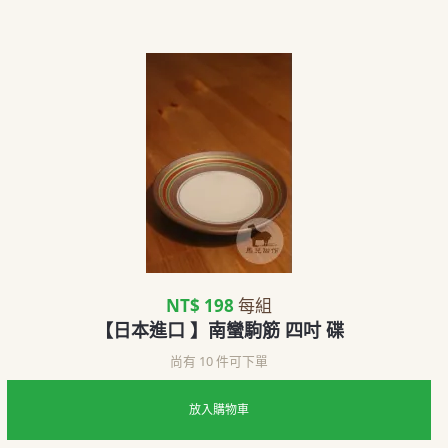
NT$ 198
每組
【日本進口 】南蠻駒筋 四吋 碟
尚有 10 件可下單
放入購物車