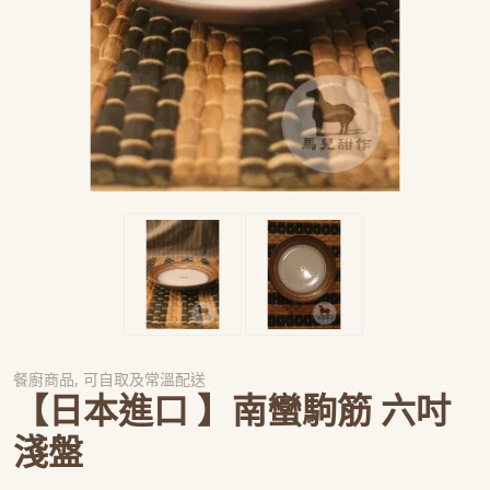
餐廚商品
,
可自取及常溫配送
【日本進口 】南蠻駒筋 六吋
淺盤