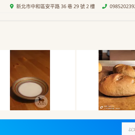
新北市中和區安平路 36 巷 29 號 2 樓
098520239
【日本進口 】南蠻駒筋 四吋
【日本進口 】南蠻駒筋 四吋
佛蒙特酸種麵包 Ver
佛蒙特酸種麵包 Ver
碟
碟
Dourdough 
Dourdough 