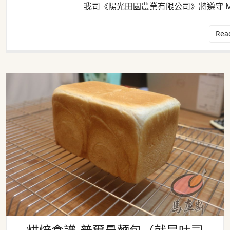
我司《陽光田園農業有限公司》將遵守 Met
Rea
烘焙食譜-普爾曼麵包（就是吐司哦）