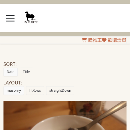
購物車
欲購清單
SORT:
Date
Title
LAYOUT:
masonry
fitRows
straightDown
厨房里的时光哲学：一笼萝卜糕教会我