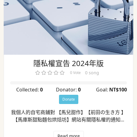
隱私權宣告 2024年版
隱私權宣告 2024年版
0 song
0 Vote
Collected:
0
Donator:
0
Goal:
NT$100
Donate
我個人的自宅商鋪對 【馬兒甜作】【前田の生き方 】
【馬庫斯甜點麵包烘焙坊】網站有關隱私權的通知...
Read more