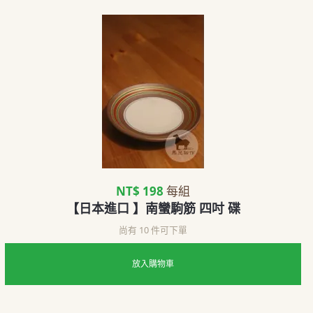
NT$ 198
每組
【日本進口 】南蠻駒筋 四吋 碟
尚有 10 件可下單
放入購物車