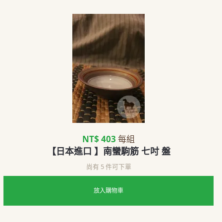
NT$ 403
每組
【日本進口 】南蠻駒筋 七吋 盤
尚有 5 件可下單
放入購物車