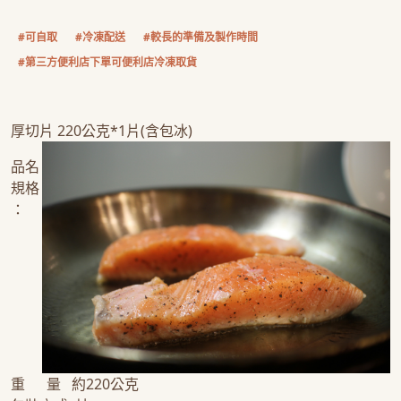
#可自取
#冷凍配送
#較長的準備及製作時間
#第三方便利店下單可便利店冷凍取貨
厚切片 220公克*1片(含包冰)
品名
規格
：
重 量 約220公克