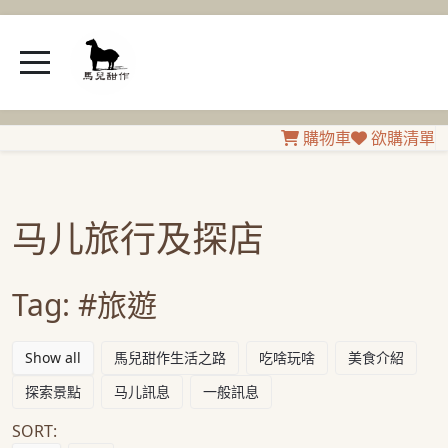
購物車
欲購清單
马儿旅行及探店
Tag:
#旅遊
Show all
馬兒甜作生活之路
吃啥玩啥
美食介紹
探索景點
马儿訊息
一般訊息
SORT: