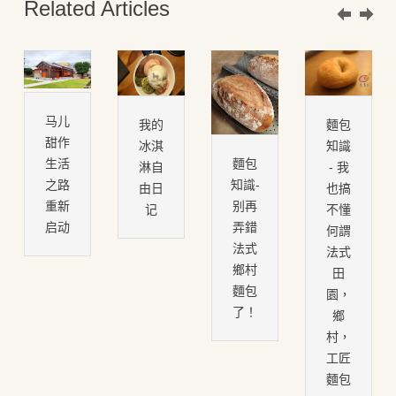
Related Articles
马儿
我的
麵包
甜作
冰淇
知識
生活
麵包
淋自
- 我
之路
知識-
由日
也搞
重新
别再
记
不懂
启动
弄錯
何謂
法式
法式
鄉村
田
麵包
園，
了！
鄉
村，
工匠
麵包