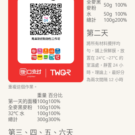
全麥黑
50g
100%
麥粉
水
50g
100%
總計
100g
200%
第二天
將所有材料攪拌均
勻，鋪上保鮮膜，放
置在 24℃ ~27℃ 的
室溫處，靜置 24 小
時。理論上，最好分
為兩次間隔 12 小時
重複這個作業。
重量
百分比
第一天的面種
100g
100%
全麥黑麥粉
100g
100%
32℃ 水
100g
100%
總計
300g
300%
第三、四、五、六天