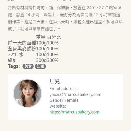
將所有材料攪拌均勻，鋪上保鮮膜，放置在 24℃ ~27℃ 的室溫
處，靜置 24 小時。理論上，最好分為兩次間隔 12 小時重複這
個作業。經過三天後，在第六天時，酸種面種已經差不多可以熟
成了；就可以拿來做麵包了。
重量
百分比
前一天的面種
100g
100%
全麥黑麥麵粉
100g
100%
32℃ 水
100g
100%
總計
300g
300%
Tags:
美食
知識
馬兒
Email address:
youxia@marcusbakery.com
Gender:Female
Website:
https://marcusbakery.com