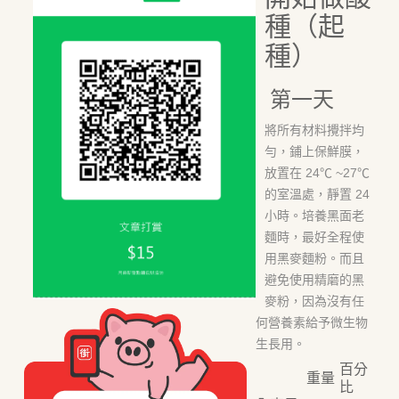
種（起
種）
第一天
將所有材料攪拌均
勻，鋪上保鮮膜，
放置在 24℃ ~27℃
的室溫處，靜置 24
小時。培養黑面老
麵時，最好全程使
用黑麥麵粉。而且
避免使用精磨的黑
麥粉，因為沒有任
何營養素給予微生物
生長用。
百分
重量
比